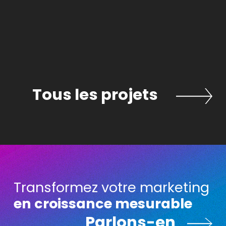
ets
Tous les projets
Transformez votre marketing
en croissance mesurable
arlons-en
Parlons-en