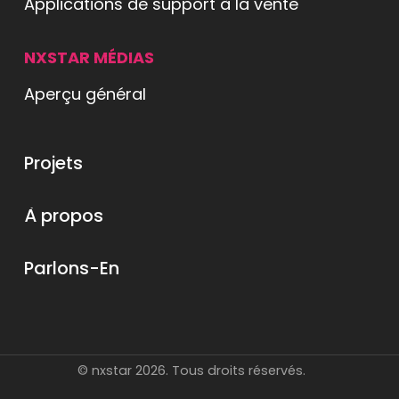
Applications de support à la vente
NXSTAR MÉDIAS
Aperçu général
ets
Projets
os
À propos
En
Parlons-En
© nxstar 2026. Tous droits réservés.