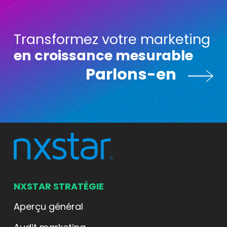
Transformez votre marketing
en croissance mesurable
arlons-en
Parlons-en
NXSTAR STRATÉGIE
Aperçu général